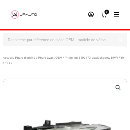
0
Panier
Rechercher
Accueil
/
Phare d'origine
/
Phare avant OEM
/ Phare led 8492473 black shadow BMW F30
F31 lci