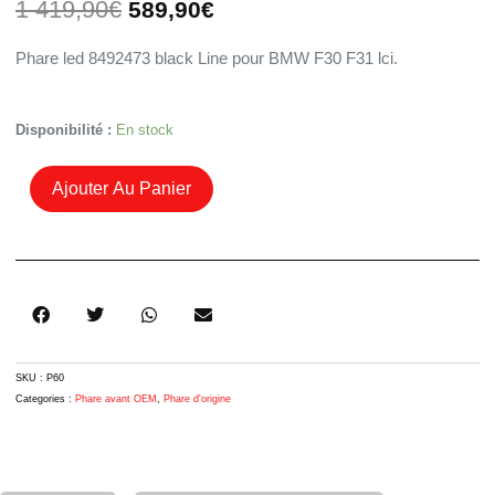
Le
Le
1 419,90
€
589,90
€
prix
prix
initial
actuel
Phare led 8492473 black Line pour BMW F30 F31 lci.
était :
est :
1
589,90€.
419,90€.
Quantité
Disponibilité :
En stock
De
Phare
Ajouter Au Panier
Led
8492473
Black
Shadow
BMW
F30
F31
Lci
SKU :
P60
Categories :
Phare avant OEM
,
Phare d'origine