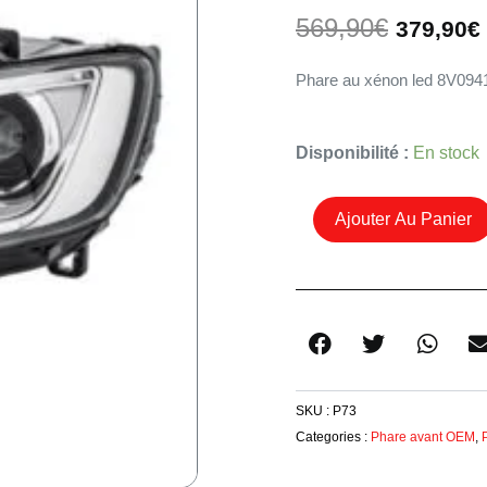
Le
569,90
€
379,90
€
prix
initial
Phare au xénon led 8V094
était :
569,90€
Quantité
Disponibilité :
En stock
De
Projecteur
Ajouter Au Panier
Bi
Xénon
Led
8V0941005C
Audi
A3
8V
SKU :
P73
2012-
Categories :
Phare avant OEM
,
2016