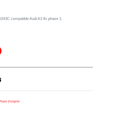
Le
prix
actuel
1043C compatible Audi A3 8v phase 1.
est :
.
379,90€.
Phare d'origine