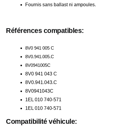
Fournis sans ballast ni ampoules.
Références compatibles:
8V0 941 005 C
8V0.941.005.C
8V0941005C
8V0 941 043 C
8V0.941.043.C
8V0941043C
1EL 010 740-571
1EL 010 740-571
Compatibilité véhicule: