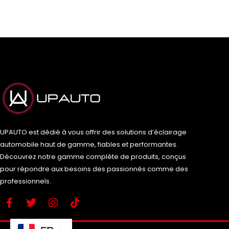
UPAUTO est dédié à vous offrir des solutions d’éclairage
automobile haut de gamme, fiables et performantes.
Découvrez notre gamme complète de produits, conçus
pour répondre aux besoins des passionnés comme des
professionnels.
F
T
I
T
a
w
n
i
c
i
s
k
e
t
t
t