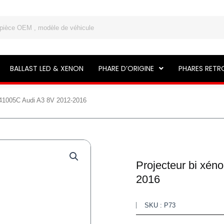
BALLAST LED & XENON
PHARE D’ORIGINE
PHARES RETR
941005C Audi A3 8V 2012-2016
Projecteur bi xé
2016
SKU : P73