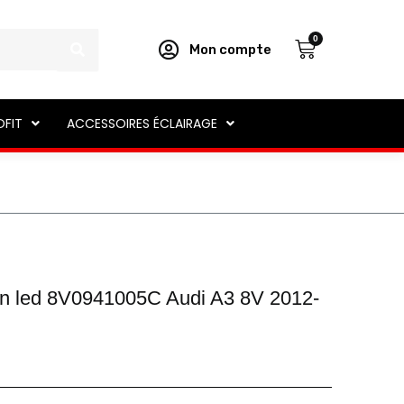
Panier
0
Mon compte
OFIT
ACCESSOIRES ÉCLAIRAGE
non led 8V0941005C Audi A3 8V 2012-