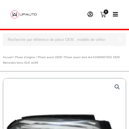
0
Panier
Rechercher
Accueil
/
Phare d'origine
/
Phare avant OEM
/ Phare avant droit led A1669067602 OEM
Mercedes benz GLE w166