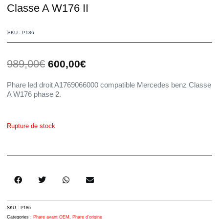
Classe A W176 II
SKU : P186
Le
Le
989,00
€
600,00
€
prix
prix
initial
actuel
Phare led droit A1769066000 compatible Mercedes benz Classe
était :
est :
A W176 phase 2.
989,00€.
600,00€.
Rupture de stock
SKU :
P186
Categories :
Phare avant OEM
,
Phare d'origine