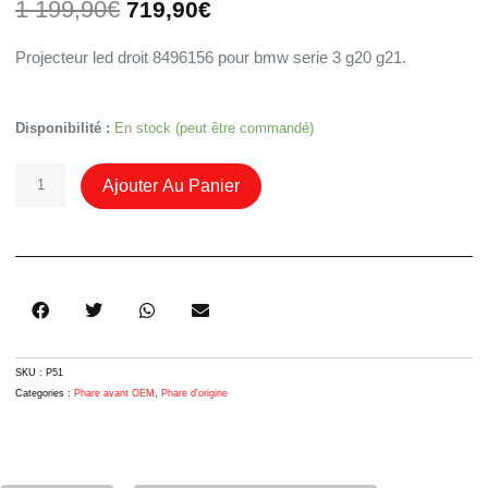
Le
Le
1 199,90
€
719,90
€
prix
prix
initial
actuel
Projecteur led droit 8496156 pour bmw serie 3 g20 g21.
était :
est :
1
719,90€.
199,90€.
Quantité
Disponibilité :
En stock (peut être commandé)
De
Phare
Ajouter Au Panier
Led
Droit
8496156
Bmw
Serie
3
G20
G21
SKU :
P51
Categories :
Phare avant OEM
,
Phare d'origine