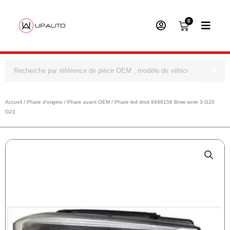
0
Panier
Rechercher
Accueil
/
Phare d'origine
/
Phare avant OEM
/ Phare led droit 8496156 Bmw serie 3 G20
G21