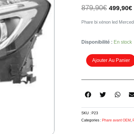
Le
879,90
€
499,90
€
prix
initial
Phare bi xénon led Merce
était :
879,90€
Quantité
Disponibilité :
En stock
De
Phare
Ajouter Au Panier
Gauche
Bi
Xénon
Led
OEM
A1569061700
Mercedes
SKU :
P23
Gla
Categories :
Phare avant OEM
,
Phase
1