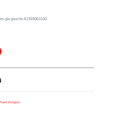
Le
prix
actuel
des gla gauche A1569063100.
est :
.
499,90€.
Phare d'origine