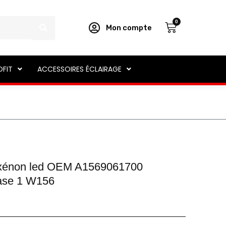
Panier
0
Mon compte
OFIT
ACCESSOIRES ÉCLAIRAGE
 xénon led OEM A1569061700
ase 1 W156