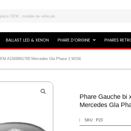
BALLAST LED & XENON
PHARE D’ORIGINE
PHARES RETR
 OEM A1569061700 Mercedes Gla Phase 1 W156
Phare Gauche bi
Mercedes Gla Ph
SKU : P23