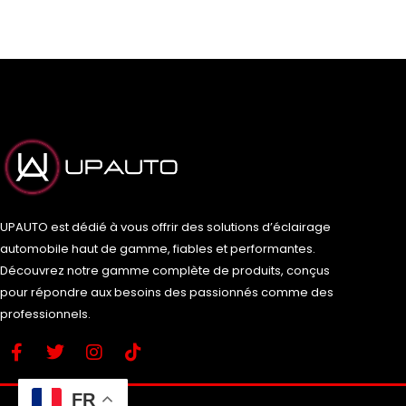
UPAUTO est dédié à vous offrir des solutions d’éclairage
automobile haut de gamme, fiables et performantes.
Découvrez notre gamme complète de produits, conçus
pour répondre aux besoins des passionnés comme des
professionnels.
F
T
I
T
a
w
n
i
c
i
s
k
e
t
t
t
FR
b
t
a
o