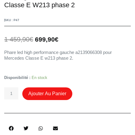
Classe E W213 phase 2
SKU : P47
Le
Le
1 459,90
€
699,90
€
prix
prix
initial
actuel
Phare led high performance gauche a2139066308 pour
était :
est :
Mercedes Classe E w213 phase 2.
1
699,90€.
459,90€.
Quantité
Disponibilité :
En stock
De
Phare
Ajouter Au Panier
Gauche
Led
A2139066308
Mercedes
Classe
E
W213
Phase