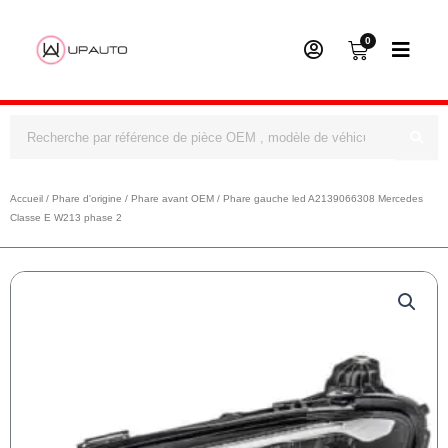
0
Panier
Rechercher
Accueil
/
Phare d'origine
/
Phare avant OEM
/ Phare gauche led A2139066308 Mercedes
Classe E W213 phase 2