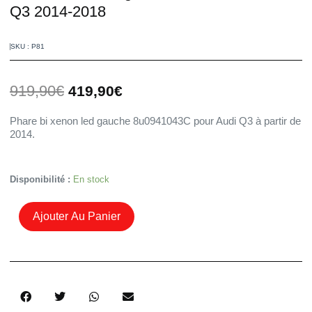
Q3 2014-2018
SKU : P81
Le
Le
919,90
€
419,90
€
prix
prix
initial
actuel
Phare bi xenon led gauche 8u0941043C pour Audi Q3 à partir de
était :
est :
2014.
919,90€.
419,90€.
Quantité
Disponibilité :
En stock
De
Phare
Ajouter Au Panier
Xénon
Led
Gauche
8U0941043C
Audi
Q3
2014-
2018