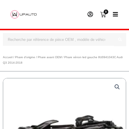
0
Panier
Rechercher
Accueil
/
Phare d'origine
/
Phare avant OEM
/ Phare xénon led gauche 8U0941043C Audi
Q3 2014-2018