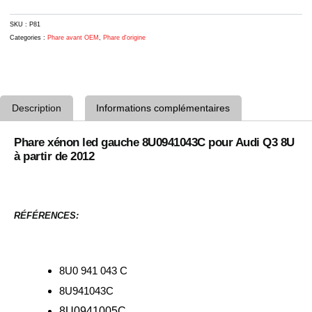
SKU :
P81
Categories :
Phare avant OEM
,
Phare d'origine
Description
Informations complémentaires
Phare xénon led gauche 8U0941043C pour Audi Q3 8U
à partir de 2012
RÉFÉRENCES:
8U0 941 043 C
8U941043C
8U0941005C