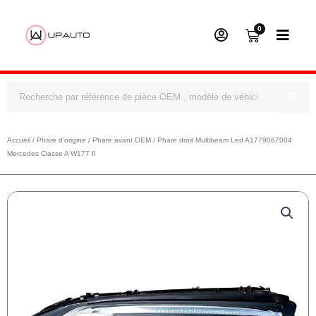
0
Panier
Rechercher
Accueil
/
Phare d'origine
/
Phare avant OEM
/ Phare droit Multibeam Led A1779067004
Mercedes Classe A W177 II