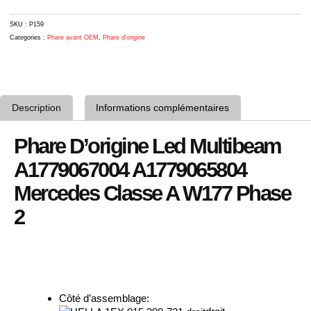
II
SKU :
P159
Categories :
Phare avant OEM
,
Phare d'origine
Description
Informations complémentaires
Phare D’origine Led Multibeam
A1779067004 A1779065804
Mercedes Classe A W177 Phase
2
Côté d’assemblage: