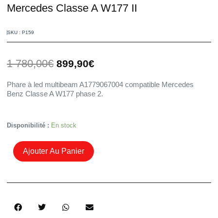
Mercedes Classe A W177 II
SKU : P159
Le
Le
1 780,00
€
899,90
€
prix
prix
initial
actuel
Phare à led multibeam A1779067004 compatible Mercedes
était :
est :
Benz Classe A W177 phase 2.
1
899,90€.
780,00€.
Quantité
Disponibilité :
En stock
De
Phare
Ajouter Au Panier
Droit
Multibeam
Led
A1779067004
Mercedes
Classe
A
W177