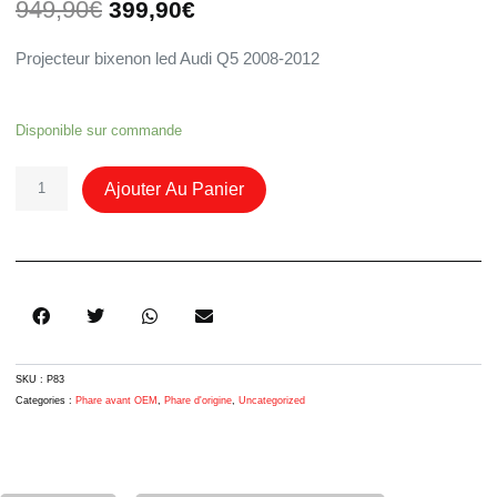
Le
Le
949,90
€
399,90
€
prix
prix
initial
actuel
Projecteur bixenon led Audi Q5 2008-2012
était :
est :
949,90€.
399,90€.
Quantité
Disponible sur commande
De
Phare
Ajouter Au Panier
Xénon
Led
Droit
8R0941030AF
Audi
Q5
2008-
2012
SKU :
P83
Categories :
Phare avant OEM
,
Phare d'origine
,
Uncategorized