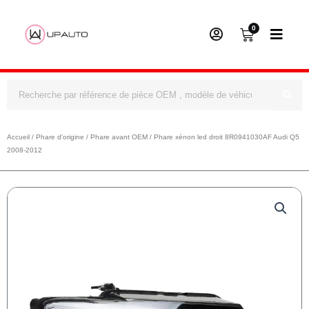
0
Panier
Rechercher
Accueil
/
Phare d'origine
/
Phare avant OEM
/ Phare xénon led droit 8R0941030AF Audi Q5
2008-2012