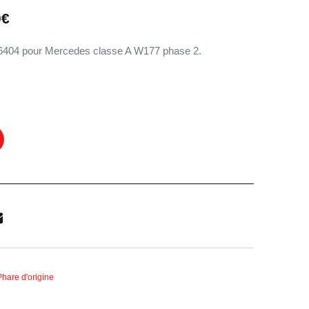
Le
0
€
prix
actuel
6404 pour Mercedes classe A W177 phase 2.
est :
649,90€.
0€.
Phare d'origine