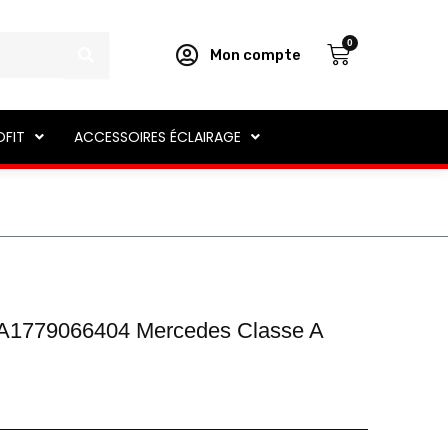
Panier
0
Mon compte
OFIT
ACCESSOIRES ÉCLAIRAGE
t A1779066404 Mercedes Classe A