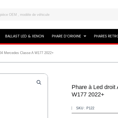
BALLAST LED & XENON
PHARE D’ORIGINE
PHARES RETR
404 Mercedes Classe A W177 2022+
Phare à Led droi
W177 2022+
SKU : P122