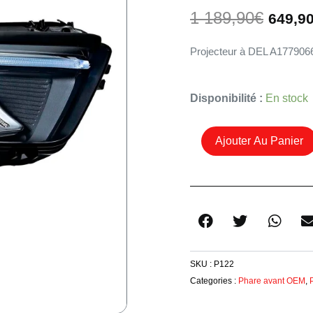
Le
1 189,90
€
649,9
prix
initial
Projecteur à DEL A177906
était :
1
189,9
Quantité
Disponibilité :
En stock
De
Phare
Ajouter Au Panier
À
Led
Droit
A1779066404
Mercedes
Classe
A
SKU :
P122
W177
Categories :
Phare avant OEM
,
2022+