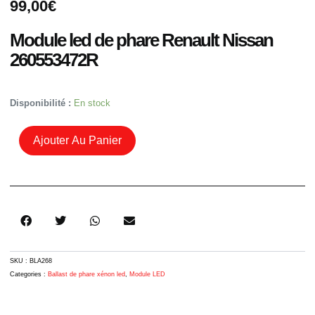
99,00
€
Module led de phare Renault Nissan
260553472R
Quantité
Disponibilité :
En stock
De
Module
Ajouter Au Panier
Led
Phare
Renault
Nissan
260552119R
SKU :
BLA268
Categories :
Ballast de phare xénon led
,
Module LED