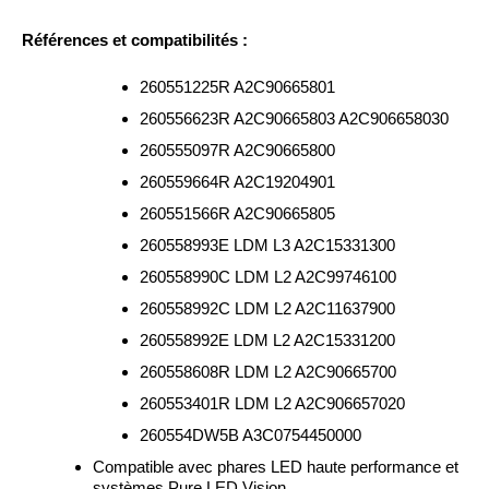
Références et compatibilités :
260551225R A2C90665801
260556623R A2C90665803 A2C906658030
260555097R A2C90665800
260559664R A2C19204901
260551566R A2C90665805
260558993E LDM L3 A2C15331300
260558990C LDM L2 A2C99746100
260558992C LDM L2 A2C11637900
260558992E LDM L2 A2C15331200
260558608R LDM L2 A2C90665700
260553401R LDM L2 A2C906657020
260554DW5B A3C0754450000
Compatible avec phares LED haute performance et
systèmes Pure LED Vision.