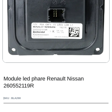
Module led phare Renault Nissan
260552119R
SKU : BLA268