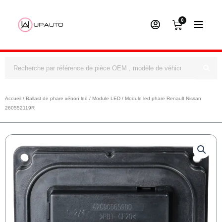
0
Panier
Rechercher
Accueil
/
Ballast de phare xénon led
/
Module LED
/ Module led phare Renault Nissan
260552119R