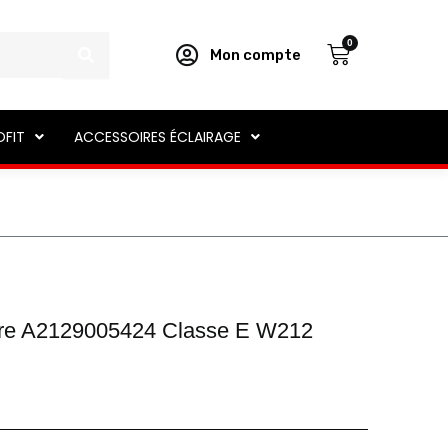
Panier
0
Mon compte
OFIT
ACCESSOIRES ÉCLAIRAGE
hare A2129005424 Classe E W212