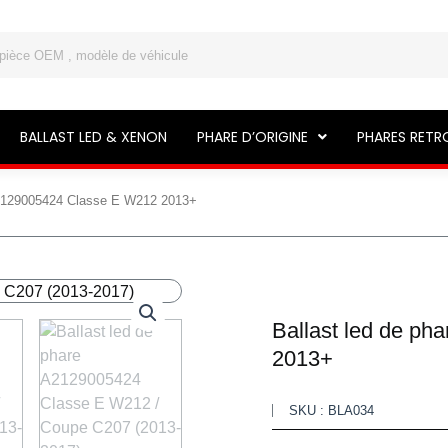
BALLAST LED & XENON
PHARE D’ORIGINE
PHARES RETR
 A2129005424 Classe E W212 2013+
Ballast led de p
2013+
SKU : BLA034