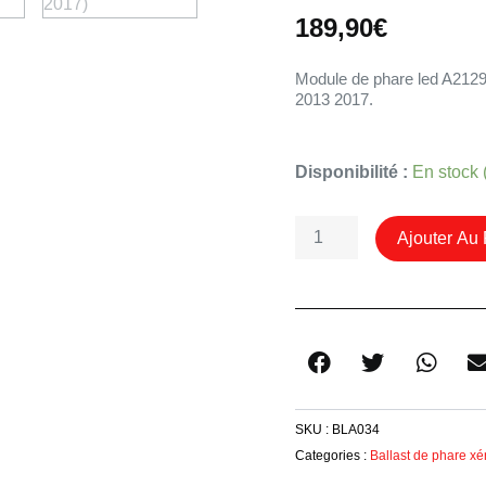
189,90
€
Module de phare led A21
2013 2017.
Quantité
Disponibilité :
En stock
De
Ballast
Ajouter Au 
Led
De
Phare
A2129005424
Classe
E
W212
SKU :
BLA034
2013+
Categories :
Ballast de phare xé