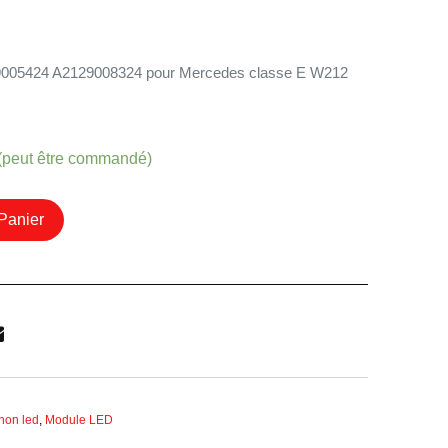
29005424 A2129008324 pour Mercedes classe E W212
 (peut être commandé)
Panier
non led
,
Module LED