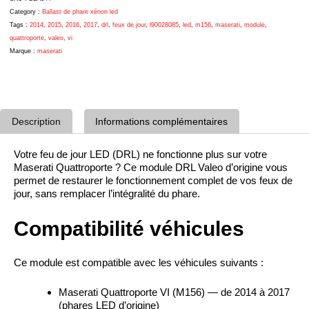
Réf.
L90028085
Category :
Ballast de phare xénon led
Tags :
2014
,
2015
,
2016
,
2017
,
drl
,
feux de jour
,
l90028085
,
led
,
m156
,
maserati
,
module
,
quattroporte
,
valeo
,
vi
Marque :
maserati
Description
Informations complémentaires
Votre feu de jour LED (DRL) ne fonctionne plus sur votre
Maserati Quattroporte ? Ce module DRL Valeo d’origine vous
permet de restaurer le fonctionnement complet de vos feux de
jour, sans remplacer l’intégralité du phare.
Compatibilité véhicules
Ce module est compatible avec les véhicules suivants :
Maserati Quattroporte VI (M156) — de 2014 à 2017
(phares LED d’origine)