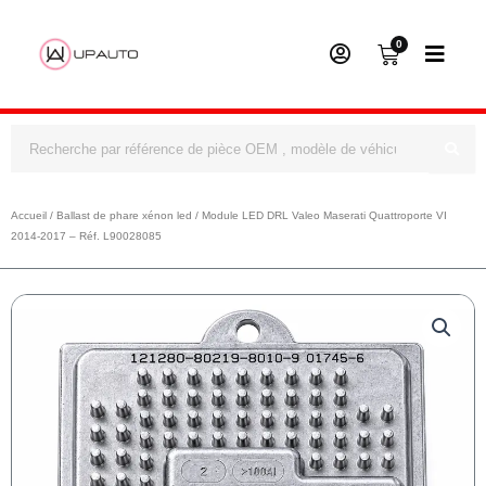
0
Panier
Rechercher
Accueil
/
Ballast de phare xénon led
/ Module LED DRL Valeo Maserati Quattroporte VI
2014-2017 – Réf. L90028085