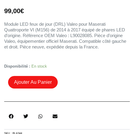
99,00
€
Module LED feux de jour (DRL) Valeo pour Maserati
Quattroporte VI (M156) de 2014 à 2017 équipé de phares LED
d’origine. Référence OEM Valeo : L90028085. Pièce d’origine
Valeo, équipementier officiel Maserati. Compatible côté gauche
et droit. Pièce neuve, expédiée depuis la France.
Quantité
Disponibilité :
En stock
De
Module
Ajouter Au Panier
LED
DRL
Valeo
Maserati
Quattroporte
VI
2014-
2017
–
SKU :
BLA344