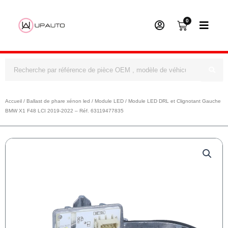
0
Panier
Rechercher
Accueil
/
Ballast de phare xénon led
/
Module LED
/ Module LED DRL et Clignotant Gauche
BMW X1 F48 LCI 2019-2022 – Réf. 63119477835