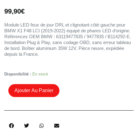
99,90
€
Module LED feux de jour DRL et clignotant côté gauche pour
BMW X1 F48 LCI (2019-2022) équipé de phares LED d’origine.
Références OEM BMW : 63119477835 / 9477835 / B114292-E.
Installation Plug & Play, sans codage OBD, sans erreur tableau
de bord. Boîtier aluminium 35W 12V. Pièce neuve, expédiée
depuis la France.
Quantité
Disponibilité :
En stock
De
Module
Ajouter Au Panier
LED
DRL
Et
Clignotant
Gauche
BMW
X1
F48