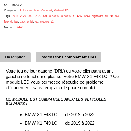
LCI
2019-
SKU :
BLA302
2022
Categories :
Ballast de phare xénon led
,
Module LED
–
Tags :
2019
,
2020
,
2021
,
2022
,
63119477835
,
9477835
,
b114292
,
bmw
,
clignotant
,
drl
,
f48
,
f49
,
Réf.
feux de jour
,
gauche
,
lci
,
led
,
module
,
x1
63119477835
Marque :
BMW
Description
Informations complémentaires
Votre feu de jour gauche (DRL) ou votre clignotant avant
gauche ne fonctionne plus sur votre BMW X1 F48 LCI ? Ce
module LED vous permet de résoudre ce problème
efficacement, sans remplacer le phare complet.
CE MODULE EST COMPATIBLE AVEC LES VÉHICULES
SUIVANTS :
BMW X1 F48 LCI — de 2019 à 2022
BMW X1 F49 LCI — de 2019 à 2022