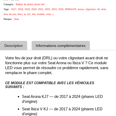
Ibiza
V
Category :
Ballast de phare xénon led
KJ
Tags :
2017
,
2018
,
2019
,
2020
,
2021
,
2022
,
2023
,
2024
,
6f0941476
,
arona
,
clignotant
,
drl
,
droit
,
2017-
feux de jour
,
ibiza
,
kj
,
kj7
,
led
,
module
,
seat
,
v
2024
Marque :
Seat
–
Réf.
6F0941476
Description
Informations complémentaires
Votre feu de jour droit (DRL) ou votre clignotant avant droit ne
fonctionne plus sur votre Seat Arona ou Ibiza V ? Ce module
LED vous permet de résoudre ce problème rapidement, sans
remplacer le phare complet.
CE MODULE EST COMPATIBLE AVEC LES VÉHICULES
SUIVANTS :
Seat Arona KJ7 — de 2017 à 2024 (phares LED
d’origine)
Seat Ibiza V KJ — de 2017 à 2024 (phares LED
d’origine)