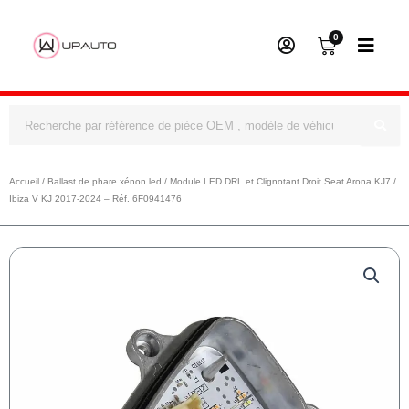
0
Panier
Rechercher
Accueil
/
Ballast de phare xénon led
/ Module LED DRL et Clignotant Droit Seat Arona KJ7 /
Ibiza V KJ 2017-2024 – Réf. 6F0941476