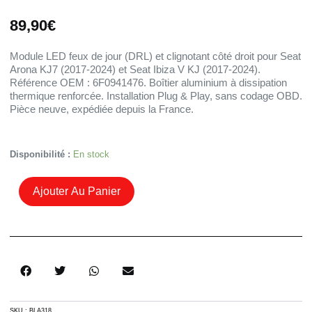
89,90
€
Module LED feux de jour (DRL) et clignotant côté droit pour Seat
Arona KJ7 (2017-2024) et Seat Ibiza V KJ (2017-2024).
Référence OEM : 6F0941476. Boîtier aluminium à dissipation
thermique renforcée. Installation Plug & Play, sans codage OBD.
Pièce neuve, expédiée depuis la France.
Quantité
Disponibilité :
En stock
De
Module
Ajouter Au Panier
LED
DRL
Et
Clignotant
Droit
Seat
Arona
KJ7
/
SKU :
BLA318