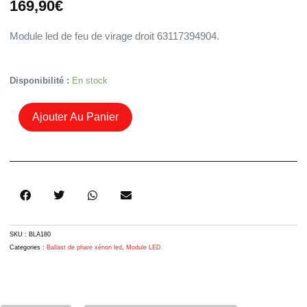
169,90
€
Module led de feu de virage droit 63117394904.
Quantité
Disponibilité :
En stock
De
Module
Ajouter Au Panier
Led
De
Feu
De
Virage
Droit
7394904
Pour
Bmw
Serie
SKU :
BLA180
6
Categories :
Ballast de phare xénon led
,
Module LED
F06
F12
F13