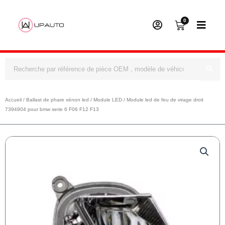
0
Panier
Rechercher
Accueil
/
Ballast de phare xénon led
/
Module LED
/ Module led de feu de virage droit
7394904 pour bmw serie 6 F06 F12 F13