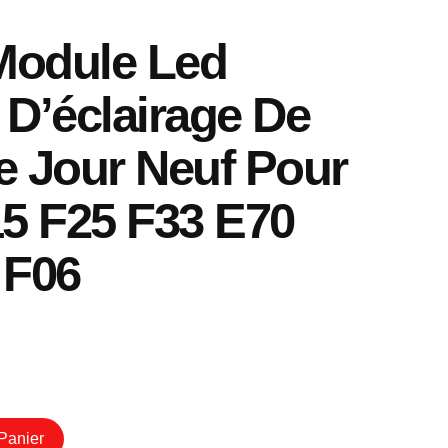
rix
ctuel
 Module Led
st :
.
9,90€.
 D’éclairage De
e Jour Neuf Pour
 F25 F33 E70
 F06
Panier