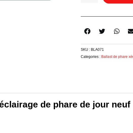
Led
De
Phare
BMW
63117263051
7263051
SKU :
BLA071
Categories :
Ballast de phare xé
éclairage de phare de jour neuf 