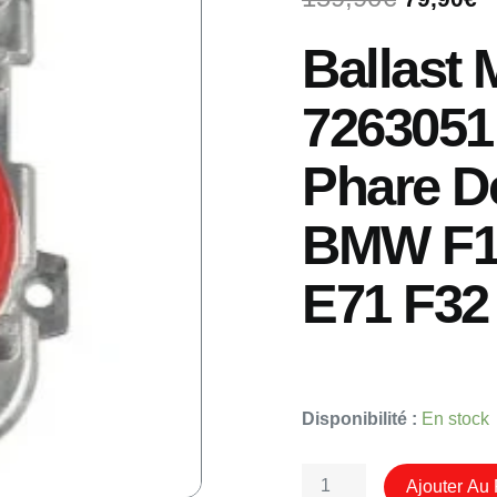
prix
p
initial
a
Ballast
était :
e
159,90€
7
7263051
Phare D
BMW F15
E71 F32
Quantité
Disponibilité :
En stock
De
Module
Ajouter Au 