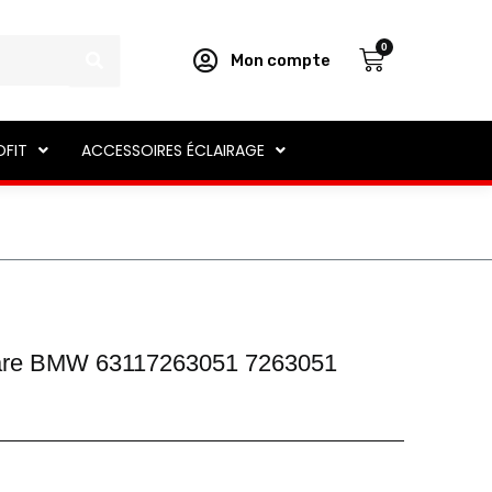
Panier
0
Mon compte
OFIT
ACCESSOIRES ÉCLAIRAGE
hare BMW 63117263051 7263051
e