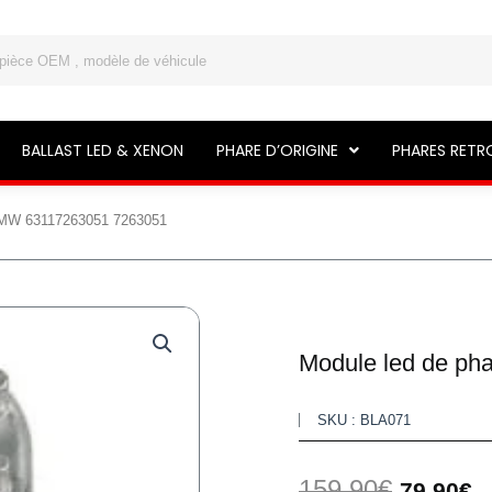
BALLAST LED & XENON
PHARE D’ORIGINE
PHARES RETR
BMW 63117263051 7263051
Module led de p
SKU : BLA071
Le
L
159,90
€
79,90
€