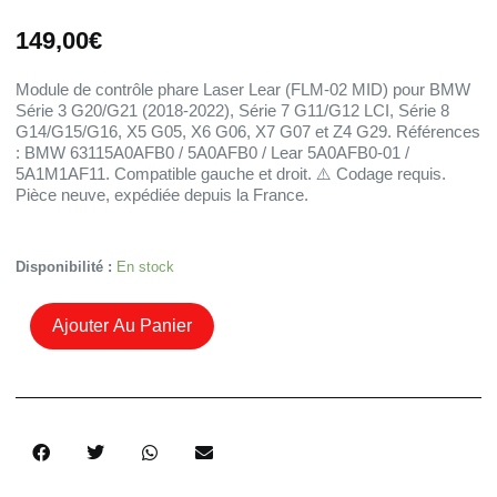
149,00
€
Module de contrôle phare Laser Lear (FLM-02 MID) pour BMW
Série 3 G20/G21 (2018-2022), Série 7 G11/G12 LCI, Série 8
G14/G15/G16, X5 G05, X6 G06, X7 G07 et Z4 G29. Références
: BMW 63115A0AFB0 / 5A0AFB0 / Lear 5A0AFB0-01 /
5A1M1AF11. Compatible gauche et droit. ⚠️ Codage requis.
Pièce neuve, expédiée depuis la France.
Quantité
Disponibilité :
En stock
De
Module
Ajouter Au Panier
Lear
FLM-
02
Phare
Laser
BMW
G20
G21