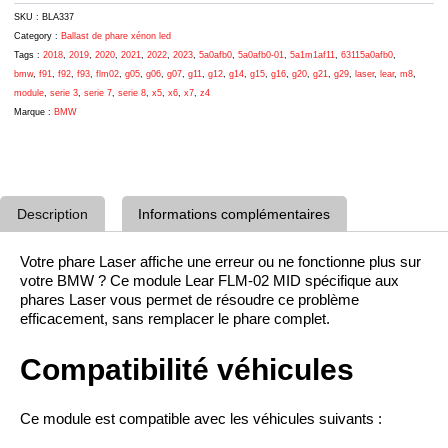
/
G11
SKU :
BLA337
G12
Category :
Ballast de phare xénon led
/
Tags :
2018
,
2019
,
2020
,
2021
,
2022
,
2023
,
5a0afb0
,
5a0afb0-01
,
5a1m1af11
,
63115a0afb0
,
Série
bmw
,
f91
,
f92
,
f93
,
flm02
,
g05
,
g06
,
g07
,
g11
,
g12
,
g14
,
g15
,
g16
,
g20
,
g21
,
g29
,
laser
,
lear
,
m8
,
8
module
,
serie 3
,
serie 7
,
serie 8
,
x5
,
x6
,
x7
,
z4
/
Marque :
BMW
X5
X6
X7
–
Réf.
Description
Informations complémentaires
63115A0AFB0
Votre phare Laser affiche une erreur ou ne fonctionne plus sur
votre BMW ? Ce module Lear FLM-02 MID spécifique aux
phares Laser vous permet de résoudre ce problème
efficacement, sans remplacer le phare complet.
Compatibilité véhicules
Ce module est compatible avec les véhicules suivants :