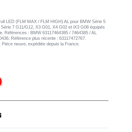
 Full LED (FLM MAX / FLM HIGH) AL pour BMW Série 5
 Série 7 G11/G12, X3 G01, X4 G02 et iX3 G08 équipés
ine. Références : BMW 63117464385 / 7464385 / AL
36. Référence plus récente : 63117472767.
. Pièce neuve, expédiée depuis la France.