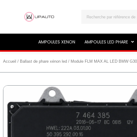
Rechercher
AMPOULES XENON
AMPOULES LED PHARE
Accueil
/
Ballast de phare xénon led
/ Module FLM MAX AL LED BMW G30 G3