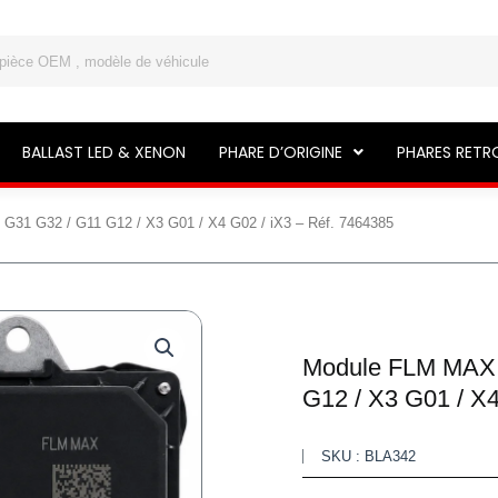
BALLAST LED & XENON
PHARE D’ORIGINE
PHARES RETR
1 G32 / G11 G12 / X3 G01 / X4 G02 / iX3 – Réf. 7464385
Module FLM MAX
G12 / X3 G01 / X4
SKU : BLA342