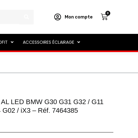
Panier
0
Mon compte
OFIT
ACCESSOIRES ÉCLAIRAGE
 AL LED BMW G30 G31 G32 / G11
 G02 / iX3 – Réf. 7464385