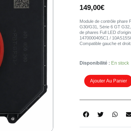
149,00
€
Module de contrôle phare
G30/G31, Série 6 GT G32,
de phares Full LED d’orig
1470000405C1 / 10AS15S04
Compatible gauche et droit
Quantité
Disponibilité :
En stock
De
Module
Ajouter Au Panier
FLM
MAX
AL
LED
BMW
G30
G31