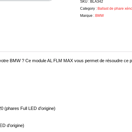
SKU :
BLA342
G32
Category :
Ballast de phare xén
/
Marque :
BMW
G11
G12
/
X3
G01
/
X4
sur votre BMW ? Ce module AL FLM MAX vous permet de résoudre ce p
G02
/
IX3
–
Réf.
7464385
 (phares Full LED d’origine)
D d’origine)