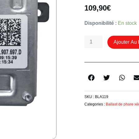
109,90
€
Quantité
Disponibilité :
En stock
De
Module
Ajouter Au 
D'éclairage
De
Feu
De
Jour
4G0907397D
/R/P
SKU :
BLA119
Audi
Categories :
Ballast de phare xé
Vw
Skoda