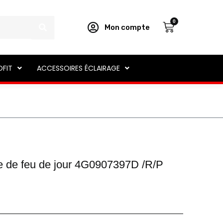
Panier
0
Mon compte
OFIT
ACCESSOIRES ÉCLAIRAGE
e de feu de jour 4G0907397D /R/P