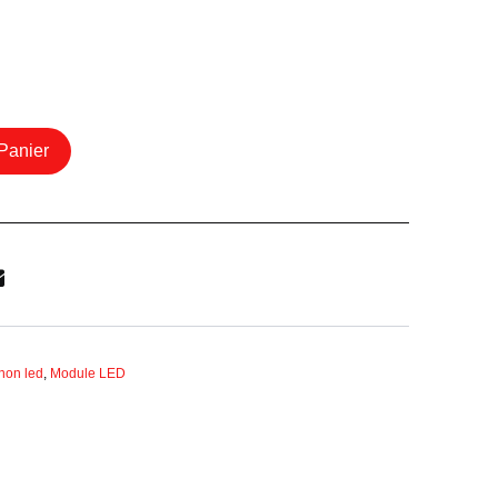
Panier
non led
,
Module LED