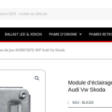
BALLAST LED & XENON
PHARE D’ORIGINE
PHARES RETR
 feu de jour 4G0907397D /R/P Audi Vw Skoda
Module d’éclairag
Audi Vw Skoda
SKU : BLA119