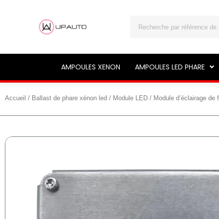
Rechercher
AMPOULES XENON
AMPOULES LED PHARE
Accueil
/
Ballast de phare xénon led
/
Module LED
/ Module d’éclairage de