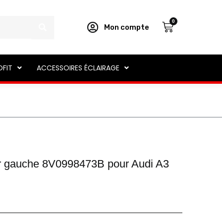
Panier
0
Mon compte
OFIT
ACCESSOIRES ÉCLAIRAGE
ur gauche 8V0998473B pour Audi A3