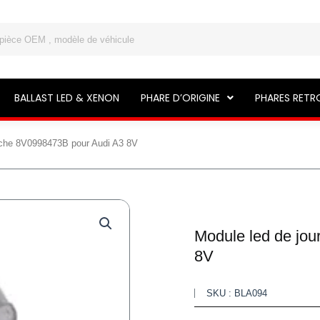
BALLAST LED & XENON
PHARE D’ORIGINE
PHARES RETR
uche 8V0998473B pour Audi A3 8V
Module led de jo
8V
SKU : BLA094