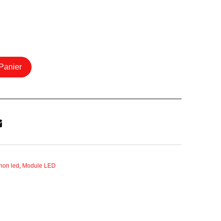
Panier
non led
,
Module LED