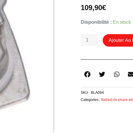
109,90
€
Quantité
Disponibilité :
En stock
De
Module
Ajouter Au 
Led
De
Jour
Gauche
8V0998473B
Pour
Audi
SKU :
BLA094
A3
Categories :
Ballast de phare xé
8V