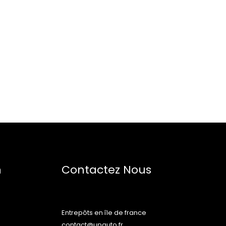
n
Contactez Nous
Entrepôts en île de france
contact@upauto.fr