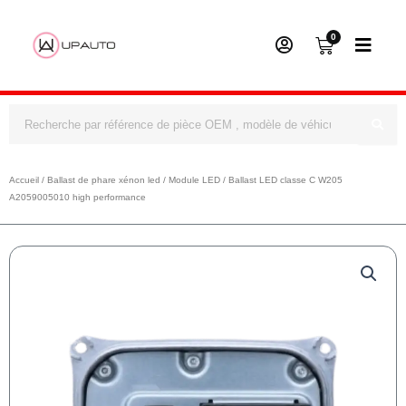
0
Panier
Rechercher
Accueil
/
Ballast de phare xénon led
/
Module LED
/ Ballast LED classe C W205
A2059005010 high performance