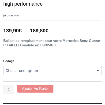
high performance
SKU : BLA025
Plage
139,90
€
–
189,80
€
de
prix :
Ballast de remplacement pour votre Mercedes Benz Classe
139,90€
C Full LED module a2059005010.
à
189,80€
Quantité
Codage
De
Ballast
LED
Classe
C
W205
Ajouter Au Panier
A2059005010
High
Performance