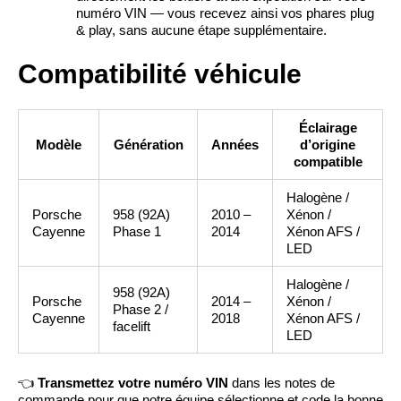
numéro VIN — vous recevez ainsi vos phares plug
& play, sans aucune étape supplémentaire.
Compatibilité véhicule
Éclairage
Modèle
Génération
Années
d’origine
compatible
Halogène /
Porsche
958 (92A)
2010 –
Xénon /
Cayenne
Phase 1
2014
Xénon AFS /
LED
Halogène /
958 (92A)
Porsche
2014 –
Xénon /
Phase 2 /
Cayenne
2018
Xénon AFS /
facelift
LED
👈
Transmettez votre numéro VIN
dans les notes de
commande pour que notre équipe sélectionne et code la bonne