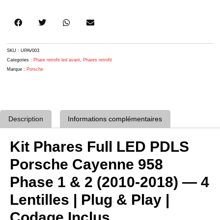
Phase
1
&
2
(2010-
2018)
SKU :
UPAV003
—
Categories :
Phare retrofit led avant
,
Phares retrofit
4
Marque :
Porsche
Lentilles
—
Droit
+
Gauche
Description
Informations complémentaires
Kit Phares Full LED PDLS
Porsche Cayenne 958
Phase 1 & 2 (2010-2018) — 4
Lentilles | Plug & Play |
Codage Inclus