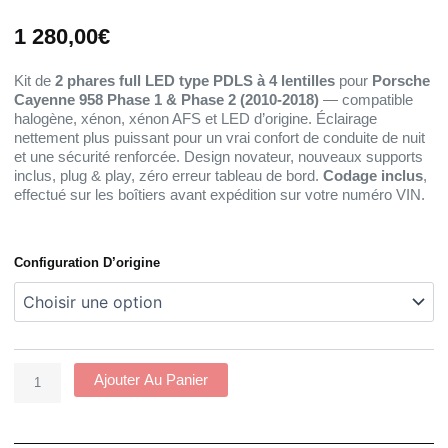
1 280,00
€
Kit de
2 phares full LED type PDLS à 4 lentilles
pour
Porsche
Cayenne 958 Phase 1 & Phase 2 (2010-2018)
— compatible
halogène, xénon, xénon AFS et LED d’origine. Éclairage
nettement plus puissant pour un vrai confort de conduite de nuit
et une sécurité renforcée. Design novateur, nouveaux supports
inclus, plug & play, zéro erreur tableau de bord.
Codage inclus
,
effectué sur les boîtiers avant expédition sur votre numéro VIN.
Quantité
Configuration D’origine
De
Kit
Phares
Full
LED
PDLS
Ajouter Au Panier
Porsche
Cayenne
958