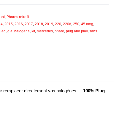
vant
,
Phares retrofit
14
,
2015
,
2016
,
2017
,
2018
,
2019
,
220
,
220d
,
250
,
45 amg
,
l led
,
gla
,
halogene
,
kit
,
mercedes
,
phare
,
plug and play
,
sans
our remplacer directement vos halogènes —
100% Plug