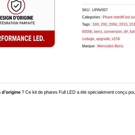
X156
SKU :
UPAV007
2013-
Categories :
Phare retrofit led a
2019
Tags :
180
,
200
,
200d
,
2013
,
20
–
6000k
,
benz
,
conversion
,
drl
,
ful
Conversion
codage
,
upgrade
,
x156
Halogène
Marque :
Mercedes-Benz
Vers
LED
–
100%
Plug
&
Play
 d’origine
? Ce kit de phares Full LED a été spécialement conçu p