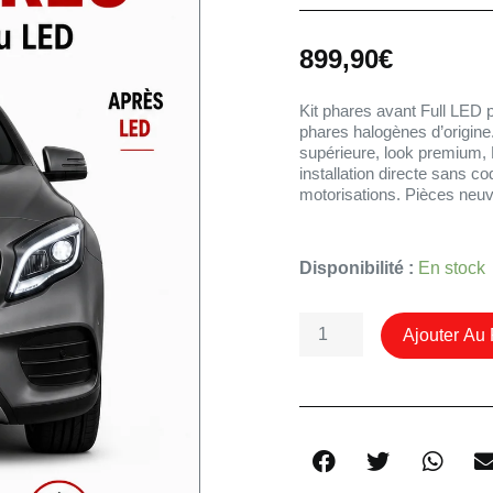
899,90
€
Kit phares avant Full LE
phares halogènes d’origine.
supérieure, look premium,
installation directe sans c
motorisations. Pièces neuv
Quantité
Disponibilité :
En stock
De
Kit
Ajouter Au 
Phares
Full
LED
Mercedes-
Benz
GLA