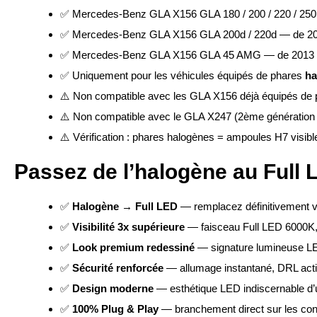
✅ Mercedes-Benz GLA X156 GLA 180 / 200 / 220 / 250
✅ Mercedes-Benz GLA X156 GLA 200d / 220d — de 20
✅ Mercedes-Benz GLA X156 GLA 45 AMG — de 2013 
✅ Uniquement pour les véhicules équipés de phares
ha
⚠️ Non compatible avec les GLA X156 déjà équipés de 
⚠️ Non compatible avec le GLA X247 (2ème génération à
⚠️ Vérification : phares halogènes = ampoules H7 visibl
Passez de l’halogène au Full 
✅
Halogène → Full LED
— remplacez définitivement v
✅
Visibilité 3x supérieure
— faisceau Full LED 6000K, 
✅
Look premium redessiné
— signature lumineuse LE
✅
Sécurité renforcée
— allumage instantané, DRL acti
✅
Design moderne
— esthétique LED indiscernable d
✅
100% Plug & Play
— branchement direct sur les conn