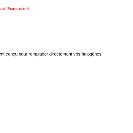
vant
,
Phares retrofit
ment conçu pour remplacer directement vos halogènes —