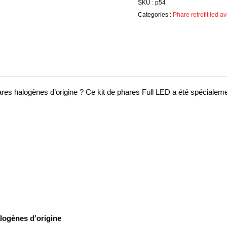
SKU :
p54
Version
Categories :
Phare retrofit led a
Halogène
res halogènes d’origine ? Ce kit de phares Full LED a été spéciale
logènes d’origine