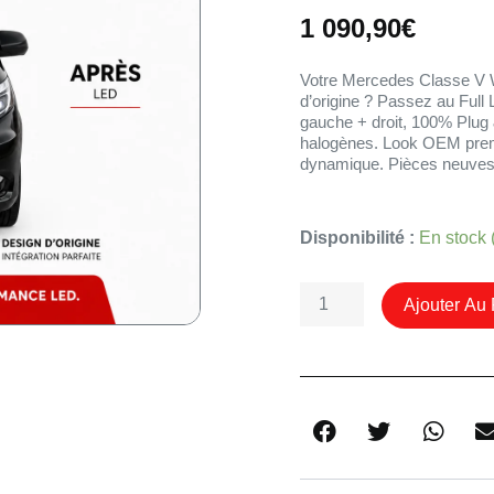
1 090,90
€
Votre Mercedes Classe V W
d’origine ? Passez au Full
gauche + droit, 100% Plug 
halogènes. Look OEM premiu
dynamique. Pièces neuves,
Quantité
Disponibilité :
En stock
De
Phare
Ajouter Au 
Avant
Full
Led
Mercedes
Vito
W447
Pour