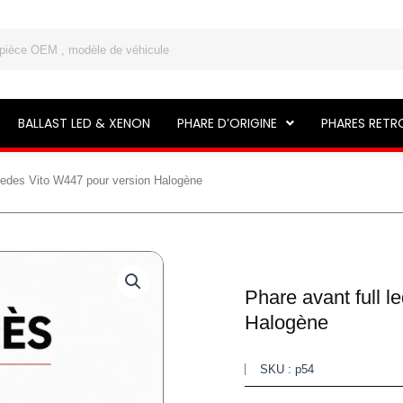
BALLAST LED & XENON
PHARE D’ORIGINE
PHARES RETR
rcedes Vito W447 pour version Halogène
Phare avant full 
Halogène
SKU : p54