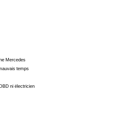
gine Mercedes
r mauvais temps
OBD ni électricien