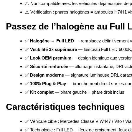
⚠️ Non compatible avec les véhicules déjà équipés de 
⚠️ Vérification : phares halogènes = ampoules H7/H1 vi
Passez de l’halogène au Full 
✅
Halogène → Full LED
— remplacez définitivement v
✅
Visibilité 3x supérieure
— faisceau Full LED 6000K, 
✅
Look OEM premium
— design identique aux versio
✅
Sécurité renforcée
— allumage instantané, DRL actif
✅
Design moderne
— signature lumineuse DRL caracté
✅
100% Plug & Play
— branchement direct sur les conn
✅
Kit complet
— phare gauche + phare droit inclus
Caractéristiques techniques
✅ Véhicule cible : Mercedes Classe V W447 / Vito / Via
✅ Technologie : Full LED — feux de croisement, feux de 