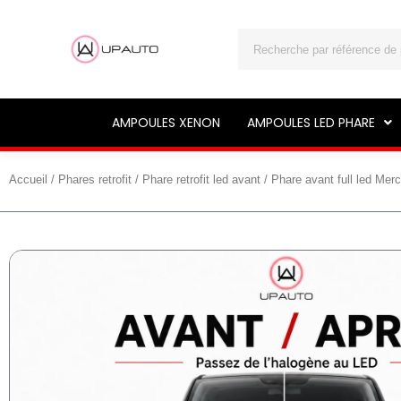
Rechercher
AMPOULES XENON
AMPOULES LED PHARE
Accueil
/
Phares retrofit
/
Phare retrofit led avant
/ Phare avant full led Me