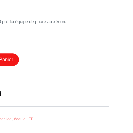
ré-lci équipe de phare au xénon.
Panier
non led
,
Module LED