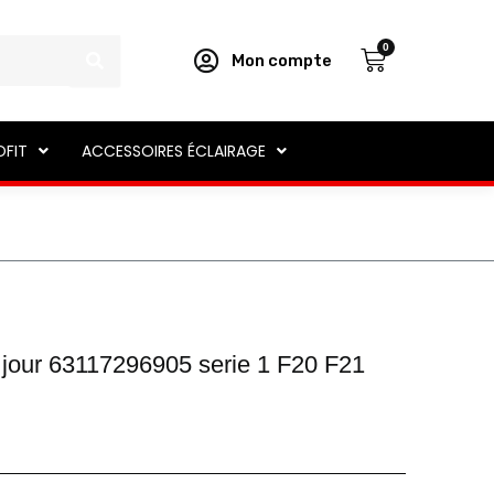
Panier
0
Mon compte
OFIT
ACCESSOIRES ÉCLAIRAGE
 jour 63117296905 serie 1 F20 F21