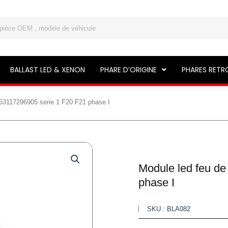
BALLAST LED & XENON
PHARE D’ORIGINE
PHARES RETR
 63117296905 serie 1 F20 F21 phase I
Module led feu de
phase I
SKU : BLA082