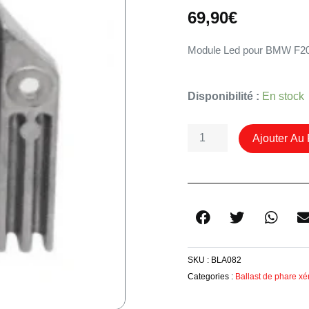
69,90
€
Module Led pour BMW F20 p
Quantité
Disponibilité :
En stock
De
Module
Ajouter Au 
Led
Feu
De
Jour
63117296905
Serie
1
SKU :
BLA082
F20
Categories :
Ballast de phare xé
F21
Phase