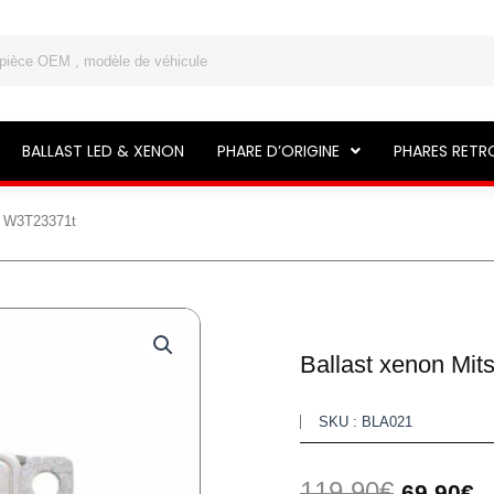
BALLAST LED & XENON
PHARE D’ORIGINE
PHARES RETR
/ W3T23371t
Ballast xenon Mi
SKU : BLA021
Le
L
119,90
€
69,90
€