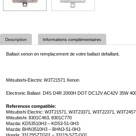
Description
Informations complémentaires
Ballast xenon en remplacement de votre ballast defaillant.
Mitsubishi-Electric W3T21571 Xenon
Electronic Ballast D4S D4R 2000H DOT DC12V AC42V 35W 4
References compatible:
Mitsubishi Electric: W3T21571, W3T23371, W3T22371, W3T245
Mitsubishi: 8301C463, 8301C770
Mazda: KD53510H3 – KD53-51-0H3
Mazda: BHN3510H3 – BHN3-51-0H3
Honda: 33129SZTG01 – 33119-SZT-G01