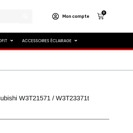
Panier
0
Mon compte
OFIT
ACCESSOIRES ÉCLAIRAGE
tsubishi W3T21571 / W3T23371t
e