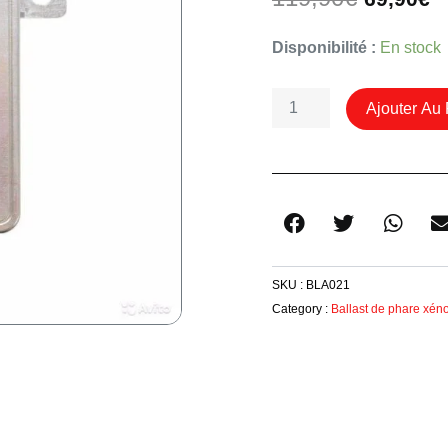
prix
p
initial
a
Quantité
Disponibilité :
En stock
était :
e
De
119,90€
6
Ballast
Ajouter Au 
Xenon
Mitsubishi
W3T21571
/
W3T23371t
SKU :
BLA021
Category :
Ballast de phare xén