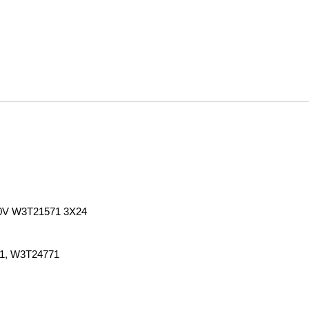
00V W3T21571 3X24
71, W3T24771