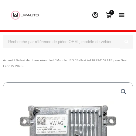
0
Panier
Rechercher
Accueil
/
Ballast de phare xénon led
/
Module LED
/ Ballast led 992941591AE pour Seat
Leon IV 2020-