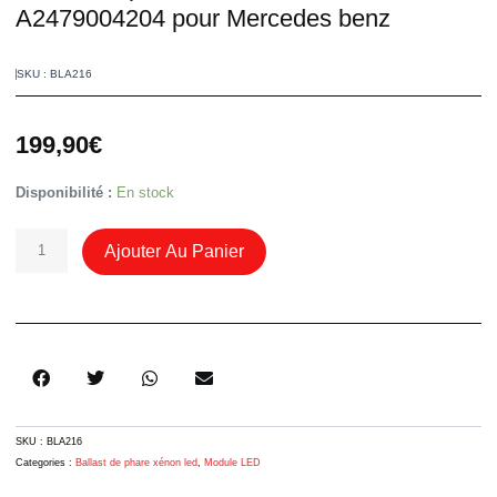
A2479004204 pour Mercedes benz
SKU : BLA216
199,90
€
Quantité
Disponibilité :
En stock
De
Ballast
Ajouter Au Panier
De
Phare
Led
Continental
A2479004204
Pour
Mercedes
Benz
SKU :
BLA216
Categories :
Ballast de phare xénon led
,
Module LED