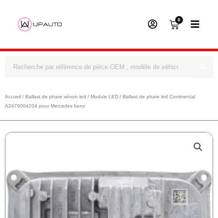
0
Panier
Rechercher
Accueil
/
Ballast de phare xénon led
/
Module LED
/ Ballast de phare led Continental
A2479004204 pour Mercedes benz