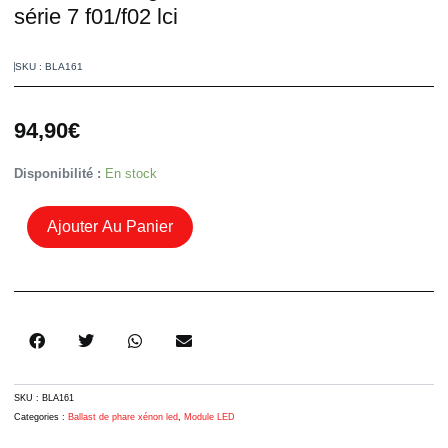
série 7 f01/f02 lci
SKU : BLA161
94,90
€
Quantité
Disponibilité :
En stock
De
Module
Ajouter Au Panier
Led
Clignotant
63117339057
BMW
Série
7
F01/f02
Lci
SKU :
BLA161
Categories :
Ballast de phare xénon led
,
Module LED