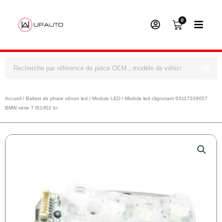
0
Panier
Rechercher
Accueil
/
Ballast de phare xénon led
/
Module LED
/ Module led clignotant 63117339057
BMW série 7 f01/f02 lci