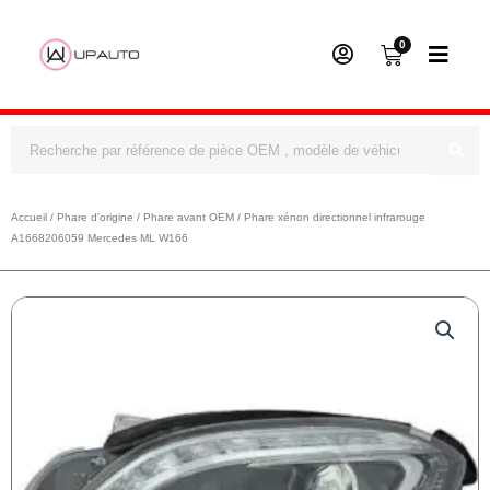
0
Panier
Rechercher
Accueil
/
Phare d'origine
/
Phare avant OEM
/ Phare xénon directionnel infrarouge
A1668206059 Mercedes ML W166