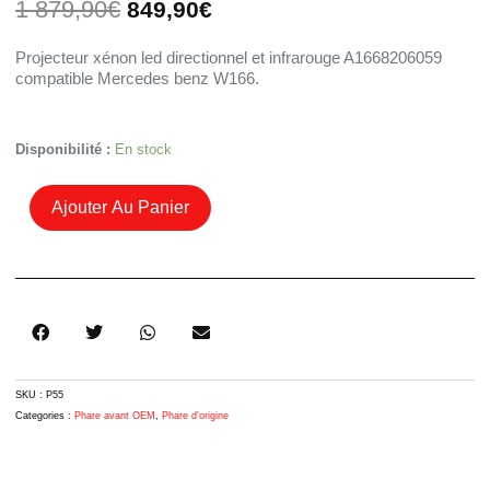
Le
Le
1 879,90
€
849,90
€
prix
prix
initial
actuel
Projecteur xénon led directionnel et infrarouge A1668206059
était :
est :
compatible Mercedes benz W166.
1
849,90€.
879,90€.
Quantité
Disponibilité :
En stock
De
Phare
Ajouter Au Panier
Xénon
Directionnel
Infrarouge
A1668206059
Mercedes
ML
W166
SKU :
P55
Categories :
Phare avant OEM
,
Phare d'origine