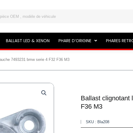
BALLAST LED & XENON
PHARE D’ORIGINE
PHARES RETR
d gauche 7493231 bmw serie 4 F32 F36 M3
Ballast clignotan
F36 M3
SKU : Bla208