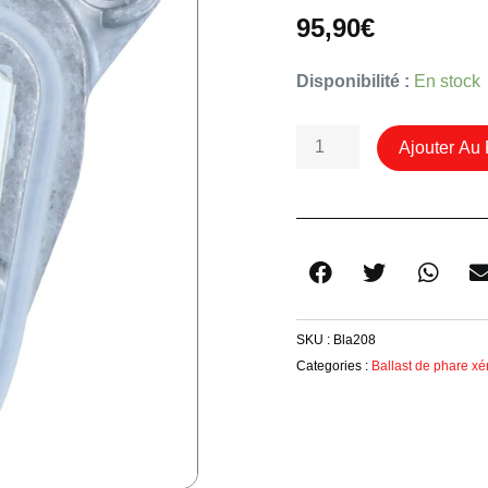
95,90
€
Quantité
Disponibilité :
En stock
De
Ballast
Ajouter Au 
Clignotant
Led
Gauche
7493231
Bmw
Serie
4
SKU :
Bla208
F32
Categories :
Ballast de phare xé
F36
M3