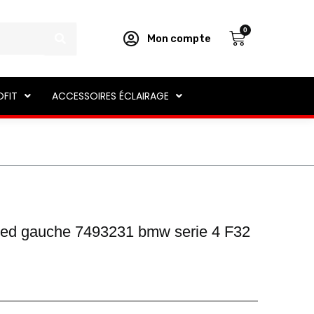
Panier
0
Mon compte
OFIT
ACCESSOIRES ÉCLAIRAGE
t led gauche 7493231 bmw serie 4 F32