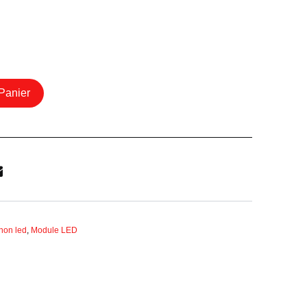
Panier
non led
,
Module LED