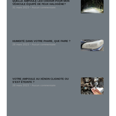
QUELLE AMPOULE LED CHOISIR POUR MON
VÉHICULE ÉQUIPÉ DE FEUX HALOGÈNE?
31 mars 2023
Aucun commentaire
HUMIDITÉ DANS VOTRE PHARE, QUE FAIRE ?
28 mars 2023
Aucun commentaire
VOTRE AMPOULE AU XÉNON CLIGNOTE OU
S’EST ÉTEINTE ?
28 mars 2023
Aucun commentaire