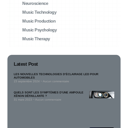
Neuroscience
Music Technology
Music Production
Music Psychology
Music Therapy
Latest Post
LES NOUVELLES TECHNOLOGIES D’ÉCLAIRAGE LED POUR
AUTOMOBILES
15 septembre 2024
Aucun commentaire
QUELS SONT LES SYMPTÔMES D’UNE AMPOULE
XÉNON DÉFAILLANTE ?
31 mars 2023
Aucun commentaire