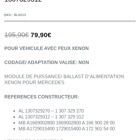
SKU : BLA013
Le
Le
195,90
€
79,90
€
prix
prix
initial
actuel
POUR VEHICULE AVEC FEUX XENON
était :
est :
195,90€.
79,90€.
CODAGE/ ADAPTATION VALISE: NON
MODULE DE PUISSANCE/ BALLAST D’ ALIMENTATION
XENON POUR MERCEDES
REFERENCES CONSTRUCTEUR:
AL 1307329270 – 1 307 329 270
AL 1307329312 – 1 307 329 312
MB A1669002800 1669002800 A 166 900 28 00
MB A1729015400 1729015400 A 172 901 54 00