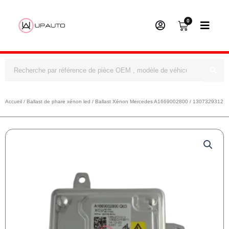
0
Panier
Rechercher
Accueil
/
Ballast de phare xénon led
/ Ballast Xénon Mercedes A1669002800 / 1307329312