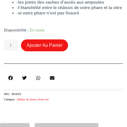
-les joints des caches d’accès aux ampoules
-l’étanchéité entre le châssis de votre phare et la vitre
-si votre phare n’est pas fissuré
Quantité
Disponibilité :
En stock
De
Ballast
Ajouter Au Panier
Xénon
Mercedes
A1669002800
/
1307329312
SKU :
BLA013
Category :
Ballast de phare xénon led